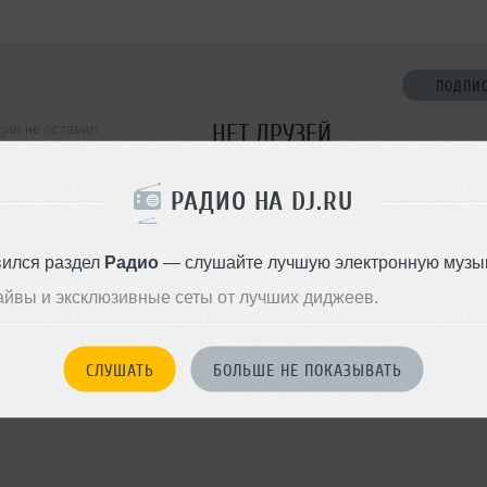
ПОДПИ
НЕТ ДРУЗЕЙ
gan не оставил
ормации о себе
Стань первым!
РАДИО НА DJ.RU
ДОБАВИТЬ В ДР
вился раздел
Радио
— слушайте лучшую электронную музык
айвы и эксклюзивные сеты от лучших диджеев.
СЛУШАТЬ
БОЛЬШЕ НЕ ПОКАЗЫВАТЬ