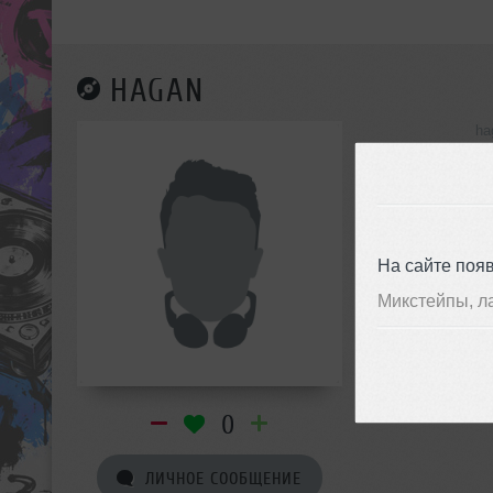
HAGAN
ha
инф
На сайте поя
Микстейпы, л
0
ЛИЧНОЕ СООБЩЕНИЕ