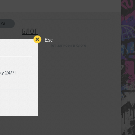
СКА
БЛОГ
Esc
Нет записей в блоге
УЗЬЯ
у 24/7!