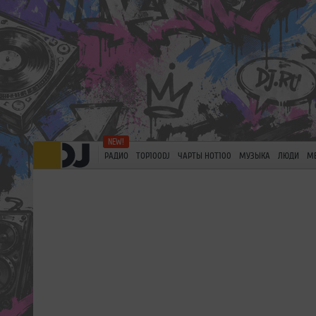
РАДИО
TOP100DJ
ЧАРТЫ HOT100
МУЗЫКА
ЛЮДИ
М