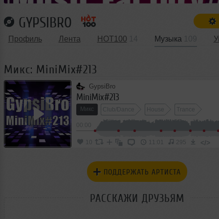
GYPSIBRO
Профиль
Лента
HOT100
14
Музыка
109
У
Микс: MiniMix#213
GypsiBro
MiniMix#213
Микс
Club/Dance
House
Trance
00:00
</>
10
11:01
295
ПОДДЕРЖАТЬ АРТИСТА
РАССКАЖИ ДРУЗЬЯМ