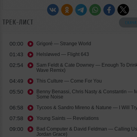
ТРЕК-ЛИСТ
СКАЧА
00:00
Grigoré
— Strange World
01:43
Helsløwed
— Flight 643
02:54
Sam Feldt & Cate Downey
— Enough To Drin
Wave Remix)
04:49
This Culture
— Come For You
05:50
Benny Benassi, Chris Nasty & Constantin
— M
Some Noise
06:58
Tycoos & Sandro Mireno & Natune
— I Will Tr
07:58
Young Saints
— Revelations
09:00
Bad Computer & David Feldman
— Calling Us 
Jordan Grace)