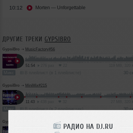
10:12
Morten
— Unforgettable
ДРУГИЕ ТРЕКИ
GYPSIBRO
GypsiBro
➝
MusicFactory#56
51:54
276 раз
22
119 MB, 320
Микс
В плейлист (в 1 плейлисте)
30 с
GypsiBro
➝
MiniMix#215
11:43
438 раз
32
27 MB, 320
Микс
В плейлист (в 2 плейлистах)
30 с
GypsiBro
➝
MiniMix#214
РАДИО НА DJ.RU