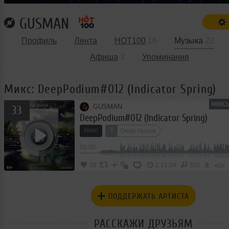
GUSMAN
Профиль
Лента
HOT100
16
Музыка
22
Афиша
3
Упоминания
Микс: DeepPodium#012 (Indicator Spring)
МИКСЫ
GUSMAN
33
DeepPodium#012 (Indicator Spring)
Микс
7
Deep House
00:00
</>
28
1:11:34
300
ПОДДЕРЖАТЬ АРТИСТА
РАССКАЖИ ДРУЗЬЯМ