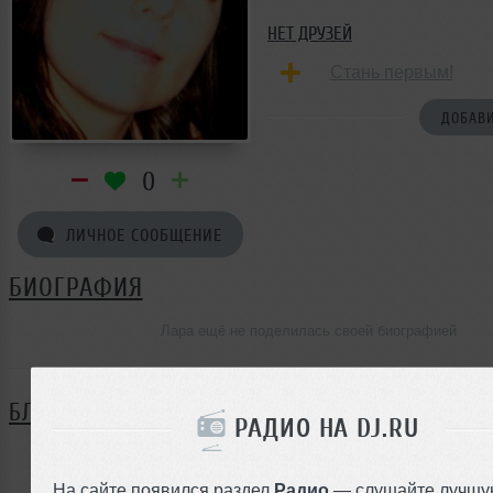
НЕТ ДРУЗЕЙ
Стань первым!
ДОБАВИ
0
ЛИЧНОЕ СООБЩЕНИЕ
БИОГРАФИЯ
Лара ещё не поделилась своей биографией
БЛОГ
РАДИО НА DJ.RU
Нет записей в блоге
На сайте появился раздел
Радио
— слушайте лучшу