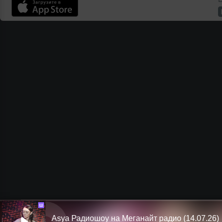
Ш
Asya Радиошоу на Меганайт радио (14.07.26)