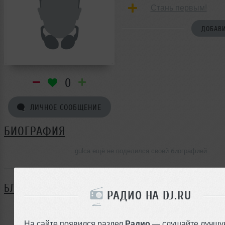
Стань первым!
ДОБАВИ
0
ЛИЧНОЕ СООБЩЕНИЕ
БИОГРАФИЯ
gulca ещё не поделился своей биографией
БЛОГ
РАДИО НА DJ.RU
Нет записей в блоге
На сайте появился раздел
Радио
— слушайте лучшу