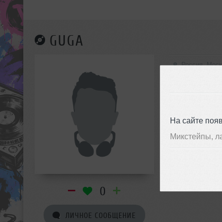
GUGA
Россия, Мос
На сайте поя
Микстейпы, л
0
ЛИЧНОЕ СООБЩЕНИЕ