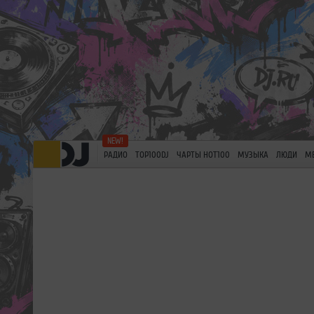
РАДИО
TOP100DJ
ЧАРТЫ HOT100
МУЗЫКА
ЛЮДИ
М