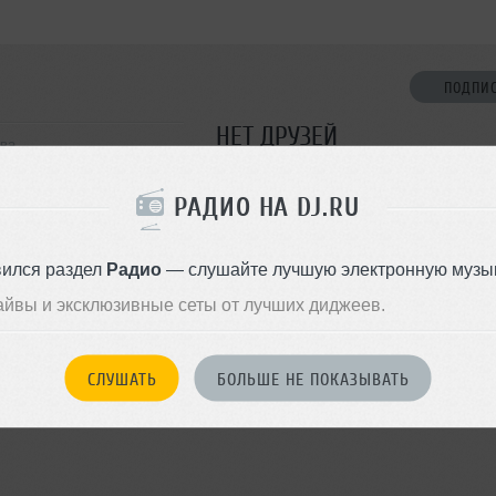
ПОДПИ
НЕТ ДРУЗЕЙ
ква
Стань первым!
РАДИО НА DJ.RU
ДОБАВИТЬ В ДР
вился раздел
Радио
— слушайте лучшую электронную музык
айвы и эксклюзивные сеты от лучших диджеев.
СЛУШАТЬ
БОЛЬШЕ НЕ ПОКАЗЫВАТЬ