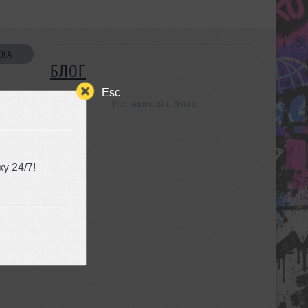
СКА
БЛОГ
Esc
Нет записей в блоге
УЗЬЯ
у 24/7!