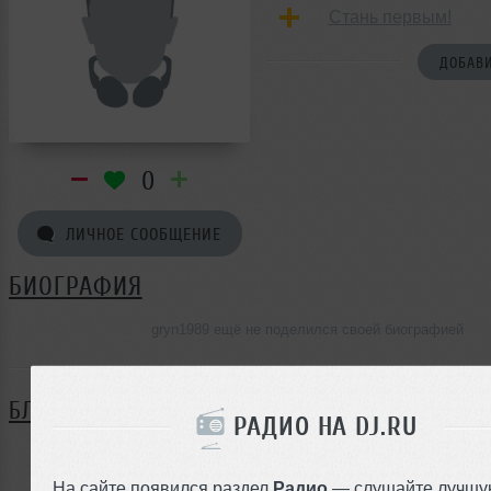
Стань первым!
ДОБАВИ
0
ЛИЧНОЕ СООБЩЕНИЕ
БИОГРАФИЯ
gryn1989 ещё не поделился своей биографией
БЛОГ
РАДИО НА DJ.RU
Нет записей в блоге
На сайте появился раздел
Радио
— слушайте лучшу