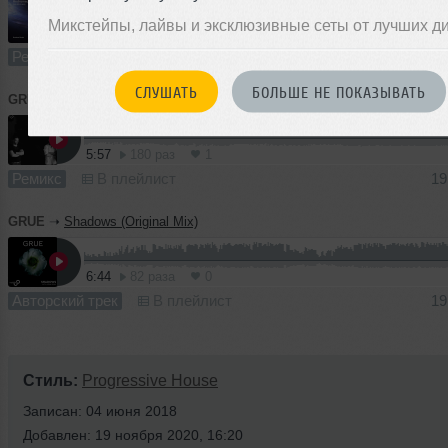
Микстейпы, лайвы и эксклюзивные сеты от лучших д
6:19
237 раз
0
Ремикс
В плейлист (в 1 плейлисте)
19
СЛУШАТЬ
БОЛЬШЕ НЕ ПОКАЗЫВАТЬ
GRUE
➝
Bora & Shori feat. ocean.pop - Don't (GRUE Remix)
5:57
180 раз
1
Ремикс
В плейлист
19
GRUE
➝
Shadows (Original Mix)
6:44
82 раза
0
Авторский трек
В плейлист
19
Стиль:
Progressive House
Записан: 04 июня 2018
Добавлен: 19 ноября 2020, 16:20