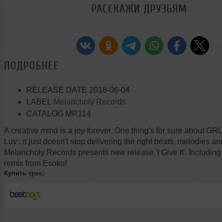
РАССКАЖИ ДРУЗЬЯМ
ПОДРОБНЕЕ
RELEASE DATE 2018-06-04
LABEL
Melancholy Records
CATALOG MR114
A creative mind is a joy forever. One thing's for sure about 
Luv : it just doesn't stop delivering the right beats, melodies an
Melancholy Records presents new release 'I Give It'. Includin
remix from Esoku!
Купить трек: