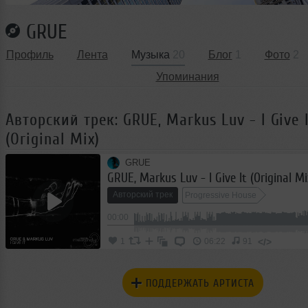
GRUE
Профиль
Лента
Музыка
20
Блог
1
Фото
2
Упоминания
Авторский трек: GRUE, Markus Luv - I Give 
(Original Mix)
GRUE
GRUE, Markus Luv - I Give It (Original Mi
Авторский трек
Progressive House
00:00
</>
1
06:22
91
ПОДДЕРЖАТЬ АРТИСТА