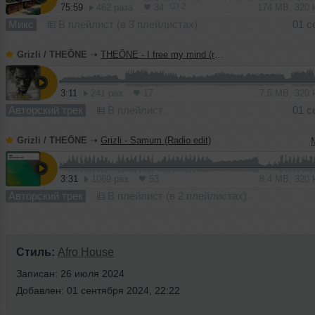
2
75:59
462 раза
34
174 MB, 320
Микс
В плейлист (в 3 плейлистах)
01 с
Grizli / THEŌNE
➝
THEŌNE - I free my mind (radio edit)
3:11
241 раз
17
7.5 MB, 320
Авторский трек
В плейлист
01 с
Grizli / THEŌNE
➝
Grizli - Samum (Radio edit)
3:31
1069 раз
53
8.4 MB, 320
Авторский трек
В плейлист (в 2 плейлистах)
Стиль:
Afro House
Записан: 26 июля 2024
Добавлен: 01 сентября 2024, 22:22