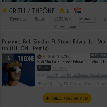
GRIZLI / THEŌNE
Профиль
Лента
HOT100
6
Музыка
8
А
Упоминания
Ремикс: Bob Sinclar Ft Steve Edwards - Wor
On (THEŌNE Remix)
ТРЕКИ И РЕМ
Grizli / THEŌNE
16
Ремикс
Afro House
00:00
</>
110
07:02
1292
ПОДДЕРЖАТЬ АРТИСТА