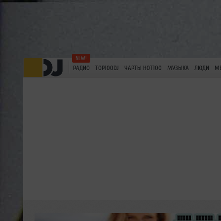
РАДИО
TOP100DJ
ЧАРТЫ HOT100
МУЗЫКА
ЛЮДИ
М