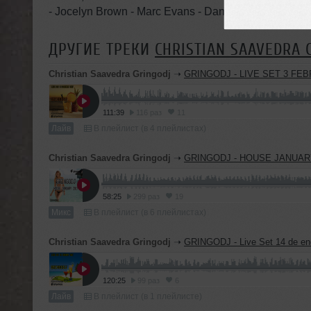
- Jocelyn Brown - Marc Evans - Danny Howard - Joey
ДРУГИЕ ТРЕКИ
CHRISTIAN SAAVEDRA 
Christian Saavedra Gringodj
➝
GRINGODJ - LIVE SET 3 FEBRU
111:39
116 раз
11
Лайв
В плейлист (в 4 плейлистах)
Christian Saavedra Gringodj
➝
GRINGODJ - HOUSE JANUAR
58:25
299 раз
19
Микс
В плейлист (в 6 плейлистах)
Christian Saavedra Gringodj
➝
GRINGODJ - Live Set 14 de enero
120:25
99 раз
6
Лайв
В плейлист (в 1 плейлисте)