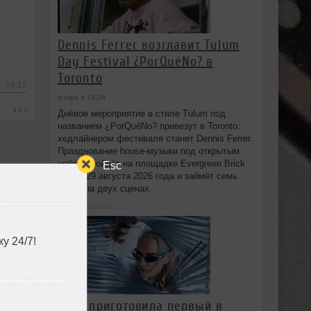
Dennis Ferrer возглавит Tulum
Day Festival ¿PorQuéNo? в
Toronto
-59:12
вчера в 18:24
Днёвое мероприятие в стиле Tulum под
названием ¿PorQuéNo? привезут в Toronto:
хедлайнером фестиваля станет Dennis Ferrer.
Празднование house-музыки под открытым
небом пройдёт на площадке Evergreen Brick
Esc
Works 29 августа 2026 года и займёт семь
часов на двух сценах.
у 24/7!
HAAi приготовила первый в