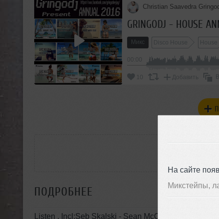
Christian Saavedra Gringod
GRINGODJ - HOUSE AN
Микс
Disco House
House
00:00
В
10
Добавить
П
РАС
На сайте поя
Микстейпы, л
ПОДРОБНЕЕ
Listen , Incl:Seb Skalski - Sean McCabe - Jamie Lewi