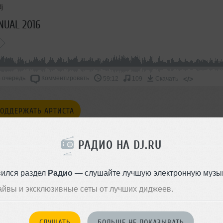
j
NUAL 2016
 очередь
Комментировать
</>
59:12
109
Скачать
ОДДЕРЖАТЬ АРТИСТА
СКАЖИ ДРУЗЬЯМ
РАДИО НА DJ.RU
вился раздел
Радио
— слушайте лучшую электронную музык
айвы и эксклюзивные сеты от лучших диджеев.
s - Pino D'Angio - Chocolate Dice
СЛУШАТЬ
БОЛЬШЕ НЕ ПОКАЗЫВАТЬ