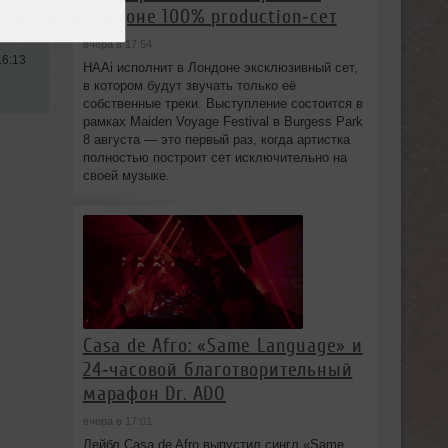
ouse
Лондоне 100% production‑сет
вчера в 17:54
16:13
HAAi исполнит в Лондоне эксклюзивный сет,
в котором будут звучать только её
собственные треки. Выступление состоится в
рамках Maiden Voyage Festival в Burgess Park
8 августа — это первый раз, когда артистка
полностью построит сет исключительно на
своей музыке.
Casa de Afro: «Same Language» и
24‑часовой благотворительный
марафон Dr. ADO
вчера в 17:01
Лейбл Casa de Afro выпустил сингл «Same