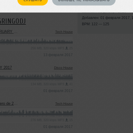
Стили:
Disco House
,
H
 Negro - Christopher Cross.
Записан: 31 декабря 2016
Добавлен: 01 февраля 2017, 
GRINGODJ
BPM: 122 — 125
ARY 2017
Tech House
256 MB, 320 kbps MP3
25
13 февраля 2017
Y 2017
Disco House
134 MB, 320 kbps MP3
41
01 февраля 2017
 de 2017
Tech House
276 MB, 320 kbps MP3
15
01 февраля 2017