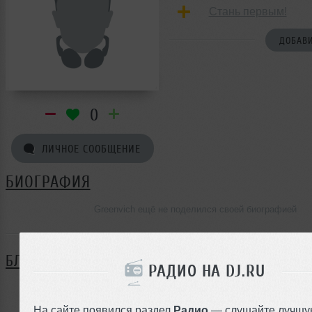
Стань первым!
ДОБАВИ
0
ЛИЧНОЕ СООБЩЕНИЕ
БИОГРАФИЯ
Greenvich ещё не поделился своей биографией
БЛОГ
РАДИО НА DJ.RU
Нет записей в блоге
На сайте появился раздел
Радио
— слушайте лучшу