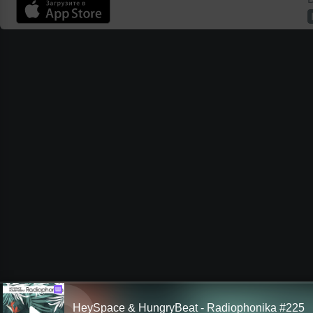
Ш
HeySpace & HungryBeat - Radiophonika #225