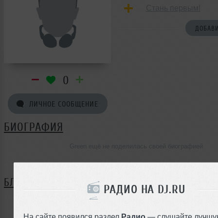
Стань первым!
ДОБАВИ
0
ЛИЧНОЕ СООБЩЕНИЕ
БИОГРАФИЯ
Green ещё не поделилась своей биографией
БЛОГ
РАДИО НА DJ.RU
Нет записей в блоге
На сайте появился раздел
Радио
— слушайте лучшу