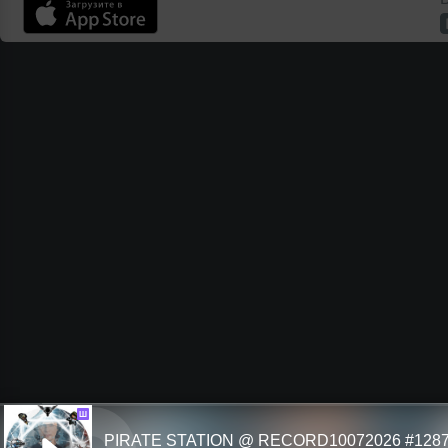
Ш
PIRATE STATION @ RECORD10072026 #128