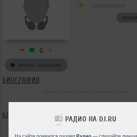
Стань первым!
ДОБАВИ
0
ЛИЧНОЕ СООБЩЕНИЕ
БИОГРАФИЯ
Green ещё не поделилась своей биографией
БЛОГ
РАДИО НА DJ.RU
Нет записей в блоге
На сайте появился раздел
Радио
— слушайте лучшу