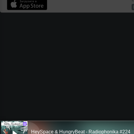
Ш
HeySpace & HungryBeat - Radiophonika #224