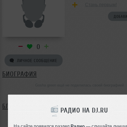
Стань первым!
ДОБАВИ
0
ЛИЧНОЕ СООБЩЕНИЕ
БИОГРАФИЯ
Gosha green ещё не поделилась своей биографией
БЛОГ
РАДИО НА DJ.RU
Нет записей в блоге
На сайте появился раздел
Радио
— слушайте лучшу