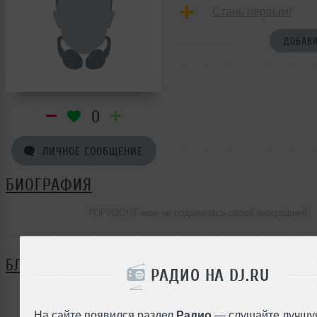
Стань первым!
ДОБАВИ
0
ЛИЧНОЕ СООБЩЕНИЕ
БИОГРАФИЯ
ГОРИЗОНТ ещё не поделилась своей биографией
БЛОГ
РАДИО НА DJ.RU
Нет записей в блоге
На сайте появился раздел
Радио
— слушайте лучшу