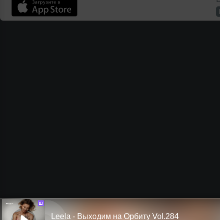
Ш
Leela - Выходим на Орбиту Vol.284