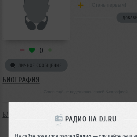
Стань первым!
ДОБАВИ
0
ЛИЧНОЕ СООБЩЕНИЕ
БИОГРАФИЯ
Goren ещё не поделилась своей биографией
БЛОГ
РАДИО НА DJ.RU
Нет записей в блоге
На сайте появился раздел
Радио
— слушайте лучшу