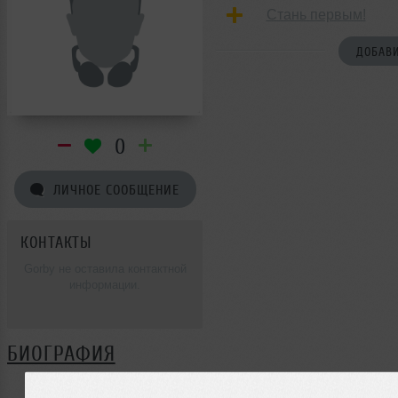
Стань первым!
ДОБАВИ
0
ЛИЧНОЕ СООБЩЕНИЕ
КОНТАКТЫ
Gorby не оставила контактной
информации.
БИОГРАФИЯ
Gorby ещё не поделилась своей биографией