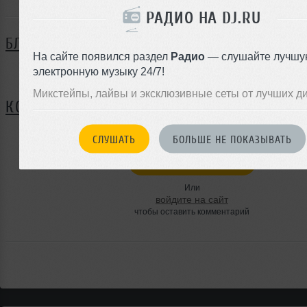
РАДИО НА DJ.RU
БЛОГ
На сайте появился раздел
Радио
— слушайте лучшу
электронную музыку 24/7!
Нет записей в блоге
Микстейпы, лайвы и эксклюзивные сеты от лучших д
КОММЕНТАРИИ
СЛУШАТЬ
БОЛЬШЕ НЕ ПОКАЗЫВАТЬ
ЗАРЕГИСТРИРУЙТЕСЬ
Или
войдите на сайт
чтобы оставить комментарий