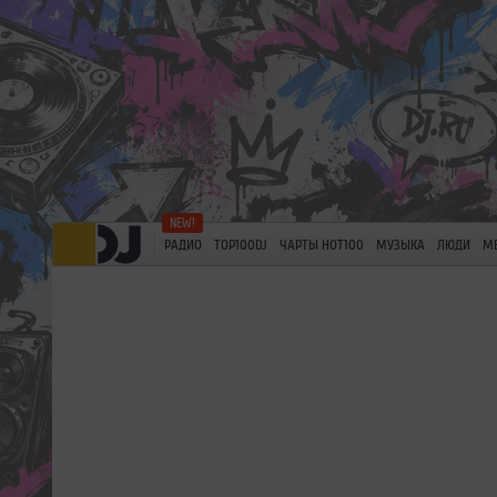
РАДИО
TOP100DJ
ЧАРТЫ HOT100
МУЗЫКА
ЛЮДИ
М