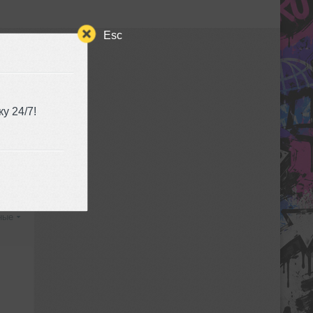
Esc
у 24/7!
ные