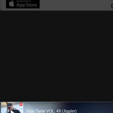
П
Your Taste VOL. 49 (Jiggler)