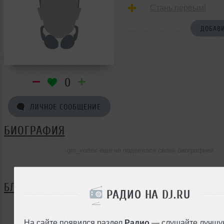
Стань первым!
ДОБАВИ
0
ЛИЧНОЕ СООБЩЕНИЕ
БИОГРАФИЯ
gm_vortex ещё не поделился своей биографией
БЛОГ
РАДИО НА DJ.RU
Нет записей в блоге
На сайте появился раздел
Радио
— слушайте лучшу