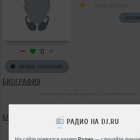
Стань первым!
ДОБАВИ
0
ЛИЧНОЕ СООБЩЕНИЕ
БИОГРАФИЯ
glebkopnilosx ещё не поделился своей биографией
БЛОГ
РАДИО НА DJ.RU
Нет записей в блоге
На сайте появился раздел
Радио
— слушайте лучшу