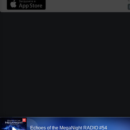
П
Echoes of the MegaNight RADIO #54