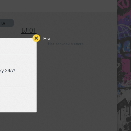
СКА
БЛОГ
Esc
Нет записей в блоге
УЗЬЯ
у 24/7!