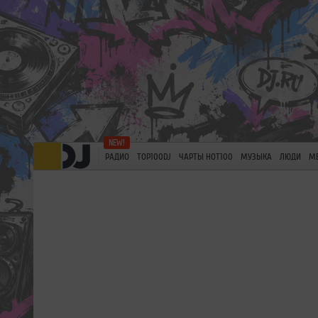
РАДИО
TOP100DJ
ЧАРТЫ HOT100
МУЗЫКА
ЛЮДИ
М