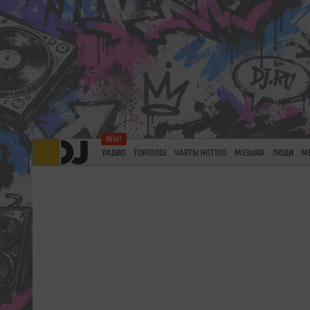
РАДИО
TOP100DJ
ЧАРТЫ HOT100
МУЗЫКА
ЛЮДИ
М