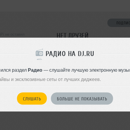
ПОДПИ
НЕТ ДРУЗЕЙ
iPi не оставил
ормации о себе
Стань первым!
РАДИО НА DJ.RU
ДОБАВИТЬ В ДР
вился раздел
Радио
— слушайте лучшую электронную музык
айвы и эксклюзивные сеты от лучших диджеев.
СЛУШАТЬ
БОЛЬШЕ НЕ ПОКАЗЫВАТЬ