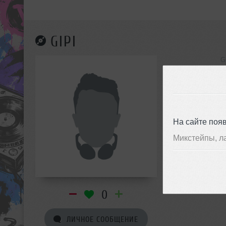
GIPI
G
инф
На сайте поя
Микстейпы, л
0
ЛИЧНОЕ СООБЩЕНИЕ