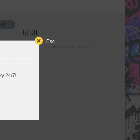
СКА
БЛОГ
Esc
Нет записей в блоге
УЗЬЯ
у 24/7!