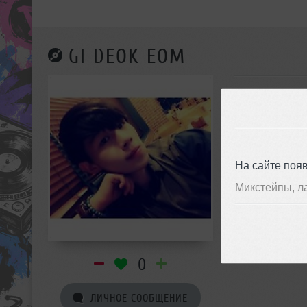
GI DEOK EOM
На сайте поя
Микстейпы, л
0
ЛИЧНОЕ СООБЩЕНИЕ