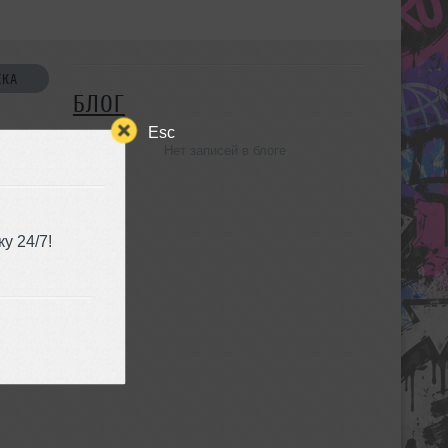
СКА
БЛОГ
Esc
Нет записей в блоге
УЗЬЯ
у 24/7!