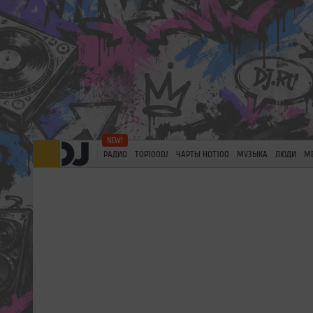
РАДИО
TOP100DJ
ЧАРТЫ HOT100
МУЗЫКА
ЛЮДИ
М