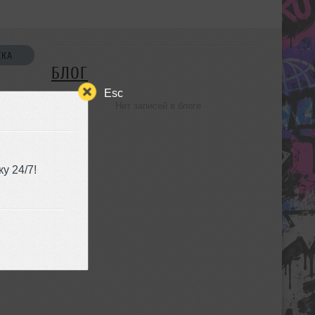
СКА
БЛОГ
Esc
Нет записей в блоге
УЗЬЯ
у 24/7!