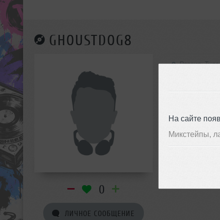
GHOUSTDOG8
Россия, Тула
На сайте поя
Микстейпы, л
0
ЛИЧНОЕ СООБЩЕНИЕ