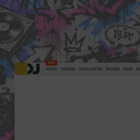
РАДИО
TOP100DJ
ЧАРТЫ HOT100
МУЗЫКА
ЛЮДИ
М