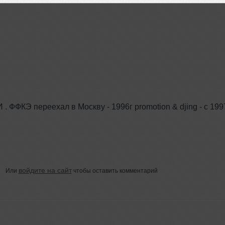
 . ФФКЭ переехал в Москву - 1996г promotion & djing - с 199
войдите на сайт
Или
чтобы оставить комментарий