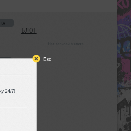
СКА
БЛОГ
Нет записей в блоге
Esc
УЗЬЯ
у 24/7!