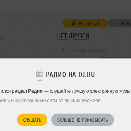
ПОДПИ
ВСЕЛИТЬСЯ
НЕТ ДРУЗЕЙ
ква
Стань первым!
ДОБАВИТЬ В ДР
РАДИО НА DJ.RU
вился раздел
Радио
— слушайте лучшую электронную музык
айвы и эксклюзивные сеты от лучших диджеев.
СЛУШАТЬ
БОЛЬШЕ НЕ ПОКАЗЫВАТЬ