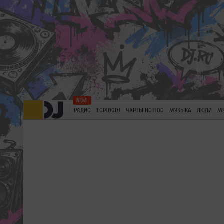
РАДИО
TOP100DJ
ЧАРТЫ HOT100
МУЗЫКА
ЛЮДИ
М