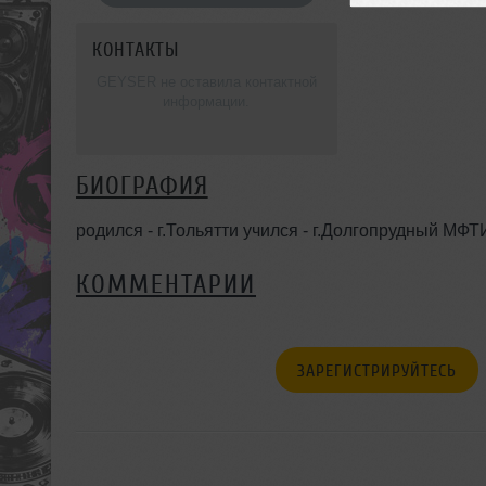
КОНТАКТЫ
GEYSER не оставила контактной
информации.
БИОГРАФИЯ
родился - г.Тольятти учился - г.Долгопрудный МФТИ
КОММЕНТАРИИ
ЗАРЕГИСТРИРУЙТЕСЬ