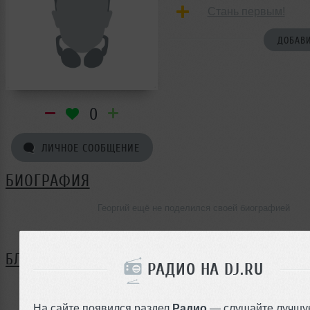
Стань первым!
ДОБАВИ
0
ЛИЧНОЕ СООБЩЕНИЕ
БИОГРАФИЯ
Георгий ещё не поделился своей биографией
БЛОГ
РАДИО НА DJ.RU
Нет записей в блоге
На сайте появился раздел
Радио
— слушайте лучшу