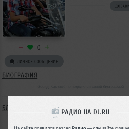
ДОБАВИ
0
ЛИЧНОЕ СООБЩЕНИЕ
БИОГРАФИЯ
Georgij Kac ещё не поделился своей биографией
БЛОГ
РАДИО НА DJ.RU
Нет записей в блоге
На сайте появился раздел
Радио
— слушайте лучшу