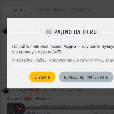
Комментировать
Перепостить
0
George_K
добавил новый микс
РАДИО НА DJ.RU
George_K
➝
Space flight
In
На сайте появился раздел
Радио
— слушайте лучшу
электронную музыку 24/7!
55:16
427 раз
102 MB, 256 
Микс
В плейлист (в 1 плейлисте)
Микстейпы, лайвы и эксклюзивные сеты от лучших д
Комментировать
Перепостить
0
СЛУШАТЬ
БОЛЬШЕ НЕ ПОКАЗЫВАТЬ
George_K
добавил новый микс
George_K
➝
Race cars
60:25
448 раз
112 MB, 256 