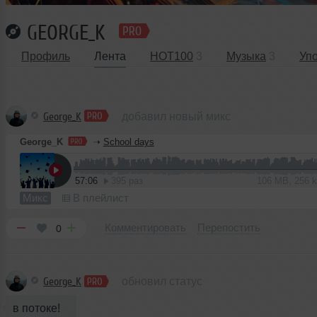
GEORGE_K
Профиль
Лента
HOT100
3
Музыка
3
Уп
George_K
добавил новый микс
George_K
➝
School days
57:06
395 раз
106 MB, 256 
Микс
В плейлист
Комментировать
Перепостить
0
George_K
обновил статус
в потоке!