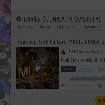
B@$$ (GENNADY BASISTY)
Профиль
Лента
HOT100
18
Музыка
351
Подкаст: Club Culture MUSIC HOUSE e
B@$$ (Gennady Basisty)
Club Culture MUSIC H
Подкаст
Club/Dance
Dee
00:00
В
17
Добавить
П