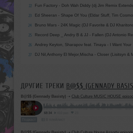
Fun Factory - Doh Wah Diddy (dj Jim Remix Extend
22
Ed Sheeran - Shape Of You (Eldar Stuff, Tim Cosm
23
Bruno Mars - 24K Magic (DJ Favorite & DJ Khariton
24
Record Deep _ Andry B & JJ - Fallen (DJ Antonio R
25
Andrey Keyton, Sharapov feat. Tinaya - I Want Your
26
DJ Nil,Anthony El Mejor,Mischa - Closer (Lisitsyn &
27
ДРУГИЕ ТРЕКИ
B@$$ (GENNADY BASIS
B@$$ (Gennady Basisty)
➝
Club Culture MUSIC HOUSE episo
68:34
410 раз
23
Подкаст
В плейлист
B@$$ (Gennady Basisty)
➝
Club Culture House Assorty episod