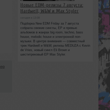
Новые EDM-релизы 7 августа:
Hardwell, W&W и Max Styler
сегодня в 13:08
Подборка New EDM Friday за 7 августа
собрала свежие синглы, EP и превью
альбомов в жанрах big room, techno, bass
house, melodic house и электронной поп-
музыки. В центре внимания — совместный
трек Hardwell и W&W, релизы MEDUZA с Kevin
de Vries, новый сингл Eli Brown и
шеститрековый EP Max Styler.
ep