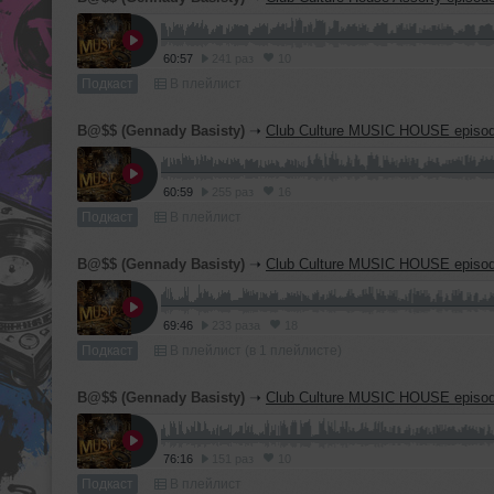
60:57
241 раз
10
Подкаст
В плейлист
B@$$ (Gennady Basisty)
➝
Club Culture MUSIC HOUSE episo
60:59
255 раз
16
Подкаст
В плейлист
B@$$ (Gennady Basisty)
➝
Club Culture MUSIC HOUSE episode20
69:46
233 раза
18
Подкаст
В плейлист (в 1 плейлисте)
B@$$ (Gennady Basisty)
➝
Club Culture MUSIC HOUSE episode20
76:16
151 раз
10
Подкаст
В плейлист