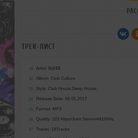
РАС
ТРЕК-ЛИСТ
Artist: B@$$
01
Albom: Club Culture
02
Style: Club House,Deep House.
03
Release Date: 05.05.2017 .
04
Format: MP3
05
Quality: 320 Kbps/Joint Stereo/44100Hz
06
Tracks: 18Tracks
07