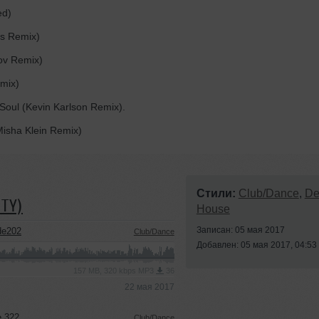
ed)
os Remix)
ov Remix)
emix)
 Soul (Kevin Karlson Remix).
 Misha Klein Remix)
Стили:
Club/Dance
,
De
TY)
House
Записан: 05 мая 2017
de202
Club/Dance
Добавлен: 05 мая 2017, 04:53
157 MB, 320 kbps MP3
36
22 мая 2017
e 322
Club/Dance