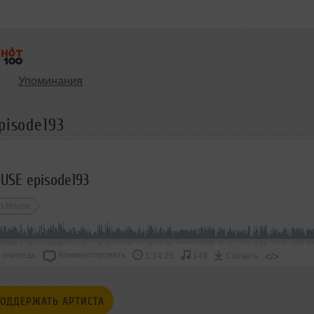
Упоминания
pisode193
OUSE episode193
p House
 очередь
Комментировать
</>
1:14:25
149
Скачать
ОДДЕРЖАТЬ АРТИСТА