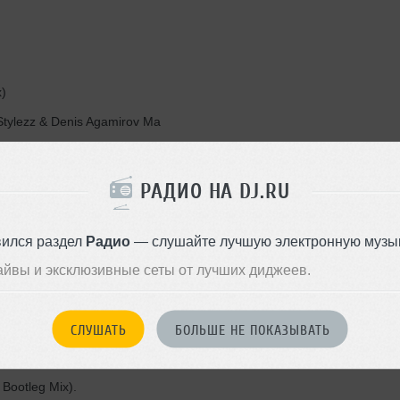
x)
 (Stylezz & Denis Agamirov Ma
mix)
PPON Remix)
РАДИО НА DJ.RU
вился раздел
Радио
— слушайте лучшую электронную музык
Aries Mashup)
айвы и эксклюзивные сеты от лучших диджеев.
emix)
 Remix Extended)
СЛУШАТЬ
БОЛЬШЕ НЕ ПОКАЗЫВАТЬ
 Bootleg Mix).