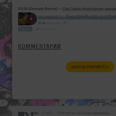
B@$$ (Gennady Basisty)
➝
Club Culture House Assorty episod
57:39
152 раза
13
Подкаст
В плейлист
КОММЕНТАРИИ
ЗАРЕГИСТРИРУЙТЕСЬ
© 2001 — 2026 «DJ.ru» Все права защищены.