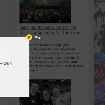
Выиграй часовой сет на The
Block на Appetite On The Farm
Esc
сегодня в 16:01
Beatport Live объявил конкурс для
начинающих диджеев: два победителя
получат возможность выступить на поп‑ап
сцене The Block на фестивале Appetite On
The Farm. Конкурс открыт до 12 августа —
у 24/7!
победителей ждут также VIP‑билеты и призы
от партнёров.