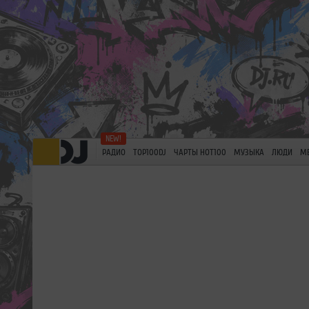
РАДИО
TOP100DJ
ЧАРТЫ HOT100
МУЗЫКА
ЛЮДИ
М