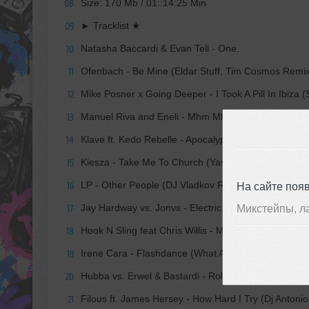
Size: 170 Mb / 01::14:25 Min
08
► Tracklist ★
09
Natasha Baccardi & Evan Tell - One.
10
Ofenbach - Be Mine (Eldar Stuff, Tim Cosmos Remi
11
Mike Posner x Going Deeper - I Took A Pill In Ibiza
12
Manuel Riva and Eneli - Mhm Mhm (Monkey MO Re
13
Klave ft. Kedo Rebelle - Apocalypse (PRIDE & CHI
14
Kiesza - Take Me To Church (Yastreb Remix).
15
LP - Other People (DJ Vladkov Remix)
На сайте поя
16
Jay Hardway vs. Jonvs - Electric Sun (Night & Toni 
Микстейпы, л
17
Hook N Sling feat Chris Willis - Magnet (AstroFox R
18
Irene Cara - Flashdance (What A Feeling) (Yastreb
19
Hubba vs. Erwel & Bastardi - Rollin (Original Mix)
20
Filous ft. James Hersey - How Hard I Try (Dj Antonio
21