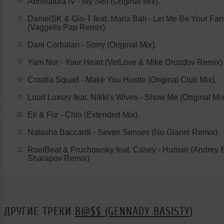
Abriviatura IV - My Self (Original Mix).
14
DanielSK & Gio-T feat. Maria Bali - Let Me Be Your Fan
15
(Vaggelis Pap Remix).
Dani Corbalan - Sorry (Original Mix).
16
Yam Nor - Your Heart (VetLove & Mike Drozdov Remix)
17
Croatia Squad - Make You Hustle (Original Club Mix).
18
Loud Luxury feat. Nikki's Wives - Show Me (Original Mix
19
Eli & Fur - Chlo (Extended Mix).
20
Natasha Baccardi - Seven Senses (Nu Gianni Remix).
21
RoelBeat & Pruchowsky feat. Casey - Human (Andrey 
22
Sharapov Remix)
ДРУГИЕ ТРЕКИ
B@$$ (GENNADY BASISTY)