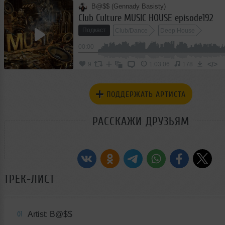
B@$$ (Gennady Basisty)
Club Culture MUSIC HOUSE episode192
Подкаст
Club/Dance
Deep House
00:00
</>
9
1:03:06
178
ПОДДЕРЖАТЬ АРТИСТА
РАССКАЖИ ДРУЗЬЯМ
ТРЕК-ЛИСТ
Artist: B@$$
01