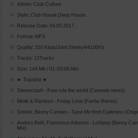
Albom: Club Culture
02
Style: Club House,Deep House.
03
Release Date: 04.05.2017 .
04
Format: MP3
05
Quality: 320 Kbps/Joint Stereo/44100Hz
06
Tracks: 13Tracks
07
Size: 144 Mb / 01::03:06 Min
08
► Tracklist ★
09
Stereoclash - If we rule the world (Cemode remix).
10
Miotti & Ramioul - Friday Love (Fanfar Remix).
11
Simioli, Benny Camaro - Save Me from Darkness (Origin
12
Andrea Belli, Francesco Adorisio - Lollipop (Benny C
13
Mix).