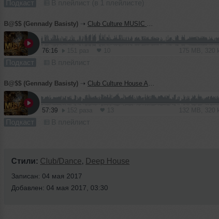
Подкаст
В плейлист (в 1 плейлисте)
B@$$ (Gennady Basisty)
➝
Club Culture MUSIC HOUSE episode200 Part 1
76:16
151 раз
10
175 MB, 320
Подкаст
В плейлист
B@$$ (Gennady Basisty)
➝
Club Culture House Assorty episode 321
57:39
152 раза
13
132 MB, 320
Подкаст
В плейлист
Стили:
Club/Dance
,
Deep House
Записан: 04 мая 2017
Добавлен: 04 мая 2017, 03:30