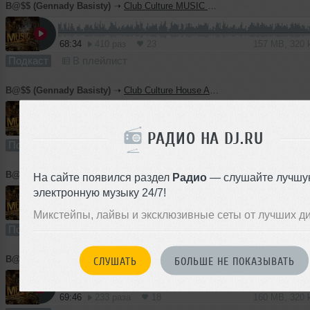
B@$$ (Gennady Basisty)
➝
Club Culture MUSIC HOUSE episode202
68:34
410 раз
23
157 MB, 320
Подкаст
В плейлист
B@$$ (Gennady Basisty)
➝
Club Culture House Assorty episode 322
60:57
241 раз
10
140 MB, 320
РАДИО НА DJ.RU
Подкаст
В плейлист
B@$$ (Gennady Basisty)
➝
Club Culture MUSIC HOUSE episode 201
На сайте появился раздел
Радио
— слушайте лучшу
электронную музыку 24/7!
60:59
255 раз
16
140 MB, 320
Микстейпы, лайвы и эксклюзивные сеты от лучших д
Подкаст
В плейлист
B@$$ (Gennady Basisty)
➝
Club Culture MUSIC HOUSE episode200 Part 2
СЛУШАТЬ
БОЛЬШЕ НЕ ПОКАЗЫВАТЬ
69:46
233 раза
18
160 MB, 320