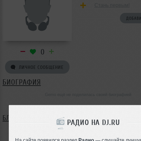
Стань первым!
ДОБАВИ
0
ЛИЧНОЕ СООБЩЕНИЕ
БИОГРАФИЯ
Gemo ещё не поделилась своей биографией
БЛОГ
РАДИО НА DJ.RU
Нет записей в блоге
На сайте появился раздел
Радио
— слушайте лучшу