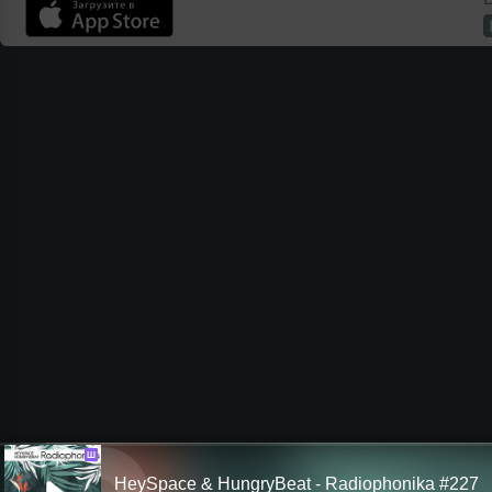
Ш
HeySpace & HungryBeat - Radiophonika #227