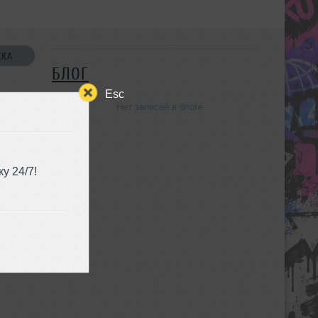
СКА
БЛОГ
Esc
Нет записей в блоге
УЗЬЯ
у 24/7!