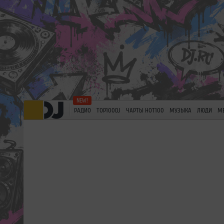
РАДИО
TOP100DJ
ЧАРТЫ HOT100
МУЗЫКА
ЛЮДИ
М