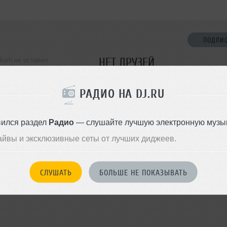
ПОДПИ
НЕТ ДРУЗЕЙ
ush не оставил
ормации о себе
Стань первым!
РАДИО НА DJ.RU
ДОБАВИТЬ В ДР
вился раздел
Радио
— слушайте лучшую электронную музык
айвы и эксклюзивные сеты от лучших диджеев.
СЛУШАТЬ
БОЛЬШЕ НЕ ПОКАЗЫВАТЬ