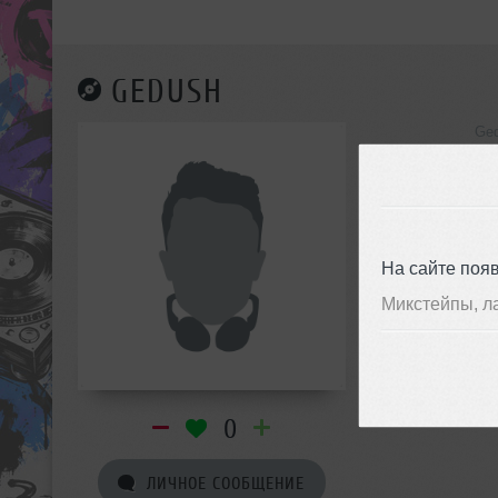
GEDUSH
Ged
инф
На сайте поя
Микстейпы, л
0
ЛИЧНОЕ СООБЩЕНИЕ