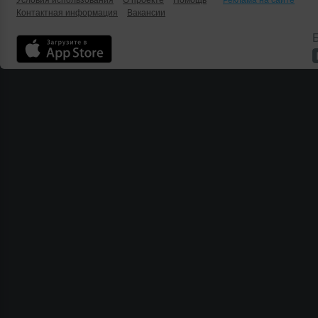
Условия использования
О проекте
Помощь
Реклама на сайте
Контактная информация
Вакансии
Б