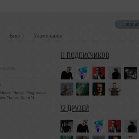
ПОДПИ
1
Блог
1
Упоминания
11 ПОДПИСЧИКОВ
еринбург
e
-House, House, Progressive
ive Trance, Drum 'N
12 ДРУЗЕЙ