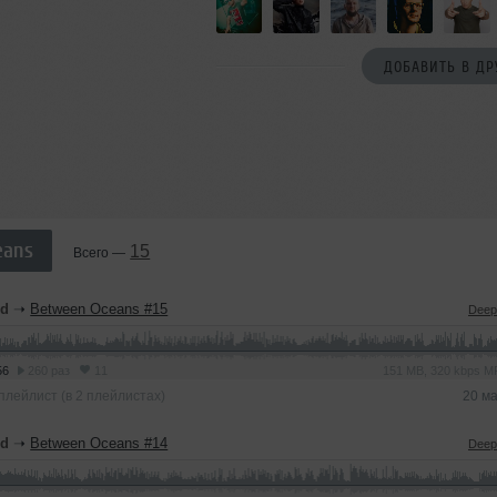
ДОБАВИТЬ В ДР
eans
15
Всего —
nd
➝
Between Oceans #15
Deep
56
260 раз
11
151 MB, 320 kbps 
плейлист (в 2 плейлистах)
20 м
nd
➝
Between Oceans #14
Deep