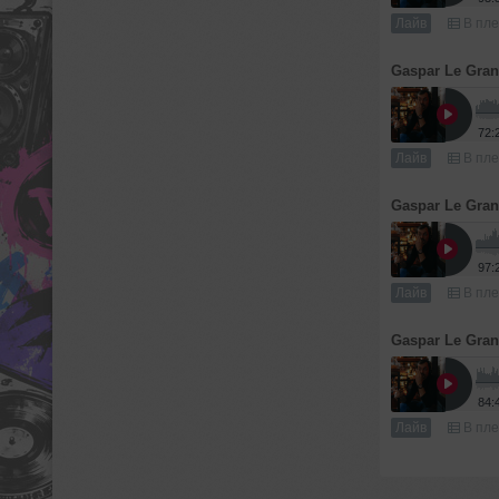
Лайв
В пле
Gaspar Le Gra
72:
Лайв
В пле
Gaspar Le Gra
97:
Лайв
В пле
Gaspar Le Gra
84:
Лайв
В пле