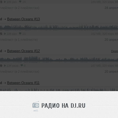
23
188 раз
14
184 MB, 320 kbps 
плейлист (в 2 плейлистах)
28 апре
nd
➝
Between Oceans #13
25
106 раз
13
152 MB, 320 kbps 
плейлист (в 1 плейлисте)
20 апре
nd
➝
Between Oceans #12
Deep
49
134 раза
8
167 MB, 320 kbps 
плейлист (в 2 плейлистах)
20 апре
nd
➝
Between Oceans #11
25
59 раз
7
148 MB, 320 kbps
плейлист
17 апре
РАДИО НА DJ.RU
nd
➝
Between Oceans #10
Progressi