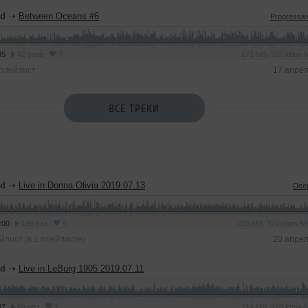
nd
➝
Between Oceans #6
Progressi
35
42 раза
7
171 MB, 320 kbps
плейлист
17 апре
ВСЕ ТРЕКИ
nd
➝
Live in Donna Olivia 2019.07.13
Dee
:00
195 раз
9
238 MB, 320 kbps 
йлист (в 1 плейлисте)
20 апре
nd
➝
Live in LeBurg 1905 2019.07.11
37
89 раз
2
214 MB, 320 kbps