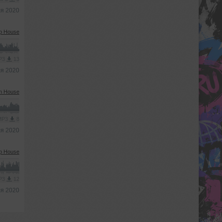
ля 2020
p House
MP3
13
ля 2020
h House
 MP3
8
ля 2020
p House
MP3
12
ля 2020