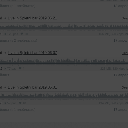
йлист (в 1 плейлисте)
18 апре
nd
➝
Live in Spletni bar 2019.06.21
Dee
28
126 раз
10
166 MB, 320 kbps 
йлист (в 2 плейлистах)
17 апре
nd
➝
Live in Spletni bar 2019.06.07
Tec
22
77 раз
4
223 MB, 320 kbps
йлист
17 апре
nd
➝
Live in Spletni bar 2019.05.31
Dee
45
57 раз
10
194 MB, 320 kbps 
йлист (в 1 плейлисте)
17 апре