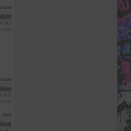
ve House
 MP3
8
ля 2020
p House
MP3
16
ля 2020
House
 MP3
5