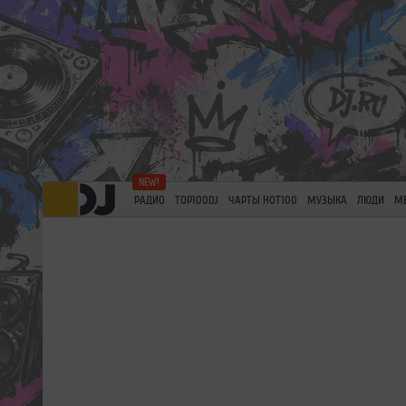
РАДИО
TOP100DJ
ЧАРТЫ HOT100
МУЗЫКА
ЛЮДИ
М