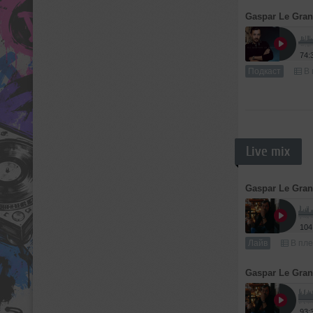
Gaspar Le Gra
74:
Подкаст
В 
Live mix
Gaspar Le Gra
104
Лайв
В пле
Gaspar Le Gra
93: