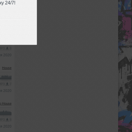
у 24/7!
MP3
12
ля 2020
p House
 MP3
8
ля 2020
House
 MP3
7
ля 2020
p House
 MP3
8
ля 2020