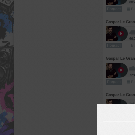
80:
Подкаст
В 
Gaspar Le Gra
66:
Подкаст
В 
Gaspar Le Gra
72:
Подкаст
В 
Gaspar Le Gra
64:
Подкаст
В 
Gaspar Le Gra