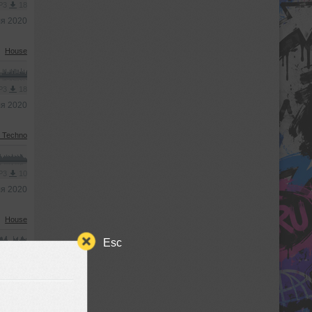
MP3
18
ля 2020
House
MP3
18
ля 2020
 Techno
MP3
10
ля 2020
House
Esc
 MP3
8
ля 2020
ve House