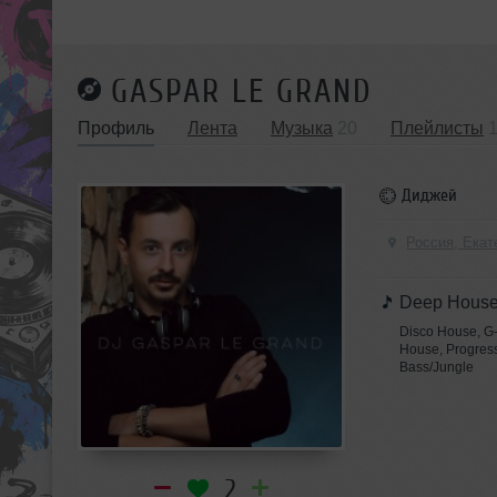
GASPAR LE GRAND
Профиль
Лента
Музыка
20
Плейлисты
Диджей
Россия, Екат
Deep Hous
Disco House, G
House, Progress
Bass/Jungle
2