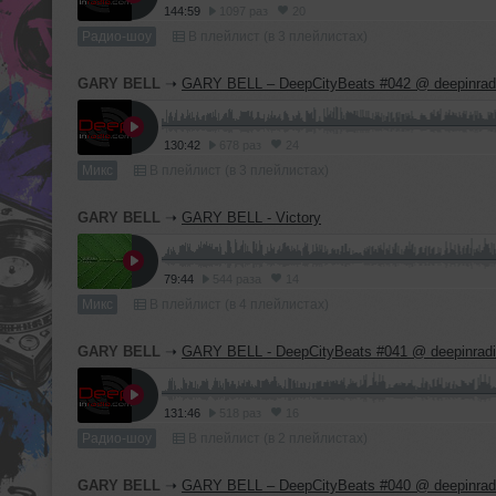
144:59
1097 раз
20
Радио-шоу
В плейлист (в 3 плейлистах)
GARY BELL
➝
GARY BELL – DeepCityBeats #042 @ deepinrad
130:42
678 раз
24
Микс
В плейлист (в 3 плейлистах)
GARY BELL
➝
GARY BELL - Victory
79:44
544 раза
14
Микс
В плейлист (в 4 плейлистах)
GARY BELL
➝
GARY BELL - DeepCityBeats #041 @ deepinrad
131:46
518 раз
16
Радио-шоу
В плейлист (в 2 плейлистах)
GARY BELL
➝
GARY BELL – DeepCityBeats #040 @ deepinrad