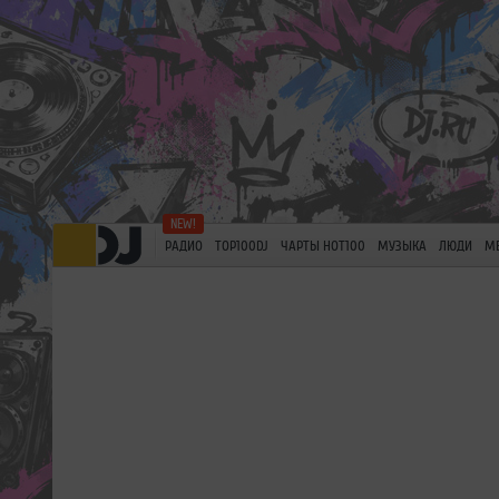
РАДИО
TOP100DJ
ЧАРТЫ HOT100
МУЗЫКА
ЛЮДИ
М