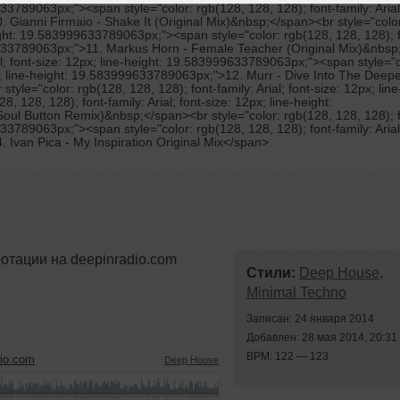
9633789063px;"><span style="color: rgb(128, 128, 128); font-family: Arial
 Gianni Firmaio - Shake It (Original Mix)&nbsp;</span><br style="colo
height: 19.583999633789063px;"><span style="color: rgb(128, 128, 128); 
3999633789063px;">11. Markus Horn - Female Teacher (Original Mix)&nbs
ial; font-size: 12px; line-height: 19.583999633789063px;"><span style="c
2px; line-height: 19.583999633789063px;">12. Murr - Dive Into The Deepe
le="color: rgb(128, 128, 128); font-family: Arial; font-size: 12px; line
128, 128); font-family: Arial; font-size: 12px; line-height:
ul Button Remix)&nbsp;</span><br style="color: rgb(128, 128, 128); f
9633789063px;"><span style="color: rgb(128, 128, 128); font-family: Arial
 Ivan Pica - My Inspiration Original Mix</span>
ротации на deepinradio.com
Стили:
Deep House
,
Minimal Techno
Записан: 24 января 2014
Добавлен: 28 мая 2014, 20:31
BPM: 122 — 123
io.com
Deep House