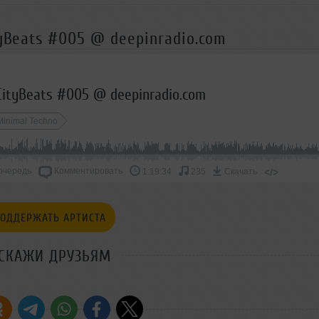
tyBeats #005 @ deepinradio.com
eCityBeats #005 @ deepinradio.com
Minimal Techno
очередь
Комментировать
</>
1:19:34
235
Скачать
ОДДЕРЖАТЬ АРТИСТА
СКАЖИ ДРУЗЬЯМ