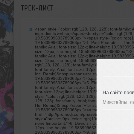
ТРЕК-ЛИСТ
<span style="color: rgb(128, 128, 128); font-family:
01
ingredients:&nbsp;</span><br style="color: rgb(128, 12
19.583999633789063px;"><span style="color: rgb(128, 
19.583999633789063px;">1. Paul Peanuts
— The Sun
family: Arial; font-size: 12px; line-height: 19.58399
size: 12px; line-height: 19.583999633789063px;">2. 
family: Arial; font-size: 12px; line-height: 19.58399
size: 12px; line-height: 19.583999633789063px;">3.
rgb(128, 128, 128); font-family: Arial; font-size: 1
font-family: Arial; font-size: 12px; line-height: 
Inc. Remix)&nbsp;</span><br style="color: rgb(128, 128
19.583999633789063px;"><span style="color: rgb(128, 
19.583999633789063px;">5. Elegant Ape - At Night (
font-family: Arial; font-size: 12px; line-height: 19.
font-size: 12px; line-height: 19.583999633789063p
На сайте поя
style="color: rgb(128, 128, 128); font-family: Arial;
128, 128); font-family: Arial; font-size: 12px; line-
Микстейпы, л
Her Remix)&nbsp;</span><br style="color: rgb(128, 128
19.583999633789063px;"><a target="_blank"
href="http://promodj.com/phasetransition/tracks/
style="outline: 0px; color: rgb(106, 154, 176); font-
none !important;">8. David's - Do You Want (Original 
12px; line-height: 19.583999633789063px;"><span style
19.583999633789063px;">9. Jeremy Bass - A Donde B