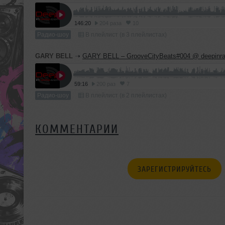
146:20
204 раза
10
Радио-шоу
В плейлист (в 3 плейлистах)
GARY BELL
➝
GARY BELL – GrooveCityBeats#004 @ deepinra
59:16
200 раз
7
Радио-шоу
В плейлист (в 2 плейлистах)
КОММЕНТАРИИ
ЗАРЕГИСТРИРУЙТЕСЬ