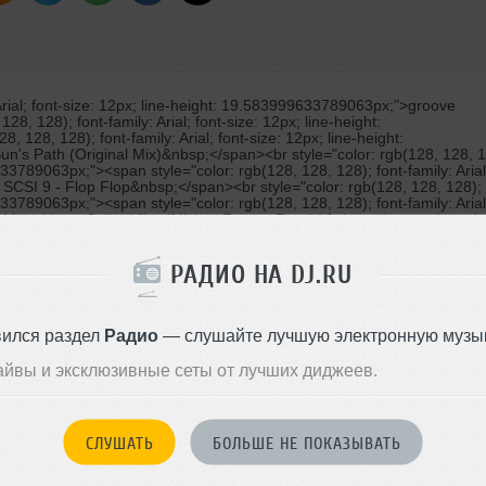
 Arial; font-size: 12px; line-height: 19.583999633789063px;">groove
8, 128); font-family: Arial; font-size: 12px; line-height:
128, 128); font-family: Arial; font-size: 12px; line-height:
's Path (Original Mix)&nbsp;</span><br style="color: rgb(128, 128, 12
9633789063px;"><span style="color: rgb(128, 128, 128); font-family: Arial
SCSI 9 - Flop Flop&nbsp;</span><br style="color: rgb(128, 128, 128); 
9633789063px;"><span style="color: rgb(128, 128, 128); font-family: Arial
 Marc Linn - Cellar Vibe (Mickey Franco Remix)&nbsp;</span><br style
2px; line-height: 19.583999633789063px;"><span style="color: rgb(128, 1
19.583999633789063px;">4. Gabriel Rocca - Get Down With The Groove (T
, 128); font-family: Arial; font-size: 12px; line-height:
РАДИО НА DJ.RU
128, 128); font-family: Arial; font-size: 12px; line-height:
Gabriel Slick 'Sunset' Remix)&nbsp;</span><br style="color: rgb(128, 
583999633789063px;"><span style="color: rgb(128, 128, 128); font-family: 
x;">6. Double B, Jay Mexx - Bad Frequency (Original Mix)&nbsp;</span
вился раздел
Радио
— слушайте лучшую электронную музык
 font-size: 12px; line-height: 19.583999633789063px;"><span style="colo
height: 19.583999633789063px;">7. Andlee, Kollektiv Klanggut - Hit Me (H
айвы и эксклюзивные сеты от лучших диджеев.
, 128); font-family: Arial; font-size: 12px; line-height:
2827086/David_Argunetta_Dj_Aptekar_feat_Monika_Star_I_Want_You_Ori
family: Arial; font-size: 12px; line-height: 19.583999633789063px; text-d
СЛУШАТЬ
БОЛЬШЕ НЕ ПОКАЗЫВАТЬ
Mix)&nbsp;</a><br style="color: rgb(128, 128, 128); font-family: Arial; 
="color: rgb(128, 128, 128); font-family: Arial; font-size: 12px; line-h
ass (Original Mix)&nbsp;</span><br style="color: rgb(128, 128, 128);