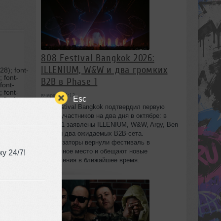
808 Festival Bangkok 2026:
ILLENIUM, W&W и два громких
8); font-
; font-
B2B в Phase 1
font-
; font-
вчера в 14:12
Esc
="color:
28, 128);
808 Festival Bangkok подтвердил первую
imewarp
волну участников на два дня в октябре: в
Phase 1 заявлены ILLENIUM, W&W, Argy, Ben
Nicky и два ожидаемых B2B-сета.
128, 128);
Организаторы вернули фестиваль в
Arial;
><br
привычное место и обещают новые
у 24/7!
r: rgb(128,
объявления в ближайшее время.
im Self
ginal_Mix"
ecoration:
font-size:
eight:
 font-