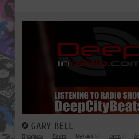
GARY BELL
Профиль
Лента
Музыка
62
Фото
1
А