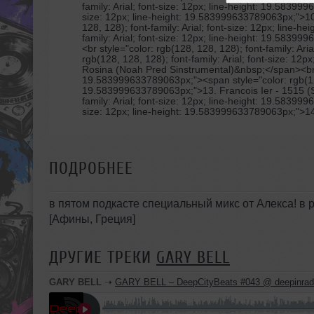
family: Arial; font-size: 12px; line-height: 19.58399
size: 12px; line-height: 19.583999633789063px;">10.
128, 128); font-family: Arial; font-size: 12px; line-
family: Arial; font-size: 12px; line-height: 19.58
<br style="color: rgb(128, 128, 128); font-family: Ar
rgb(128, 128, 128); font-family: Arial; font-size: 1
Rosina (Noah Pred Sinstrumental)&nbsp;</span><br sty
19.583999633789063px;"><span style="color: rgb(128, 
19.583999633789063px;">13. Francois Ier - 1515 (So
family: Arial; font-size: 12px; line-height: 19.58399
size: 12px; line-height: 19.583999633789063px;">14.
ПОДРОБНЕЕ
в пятом подкасте специальный микс от Алекса! в 
[Афины, Греция]
ДРУГИЕ ТРЕКИ
GARY BELL
GARY BELL
➝
GARY BELL – DeepCityBeats #043 @ deepinrad