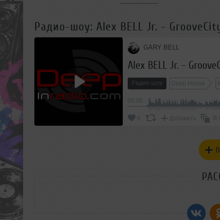
Радио-шоу: Alex BELL Jr. - GrooveCi
GARY BELL
Alex BELL Jr. - Groov
Радио-шоу
Deep House
00:00
В 
6
Добавить
П
РАС