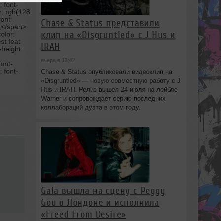
; font-
r: rgb(128,
font-
Chase & Status представили
p;</span>
клип на «Disgruntled» с J Hus и
olor:
st feat
IRAH
-height:
вчера в 13:42
ont-
; font-
Chase & Status опубликовали видеоклип на
«Disgruntled» — новую совместную работу с J
Hus и IRAH. Релиз вышел 24 июля на лейбле
Warner и сопровождает серию последних
коллабораций дуэта в этом году.
Gala вышла на сцену с Peggy
Gou в Лондоне и исполнила
«Freed From Desire»