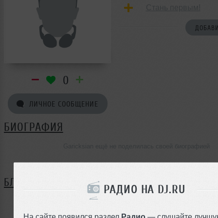
Стань первым!
ДОБАВИ
0
ЛИЧНОЕ СООБЩЕНИЕ
БИОГРАФИЯ
Garicksian ещё не поделилась своей биографией
БЛОГ
РАДИО НА DJ.RU
Нет записей в блоге
На сайте появился раздел
Радио
— слушайте лучшу