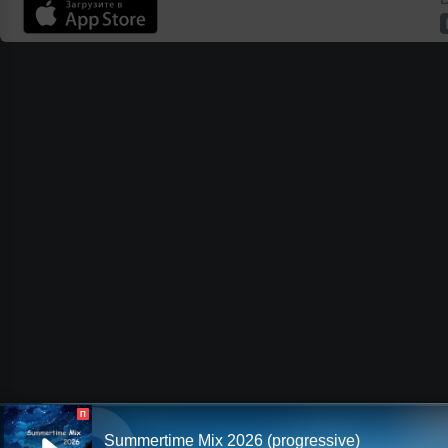
П
Summertime Mix 2026 (progressive)