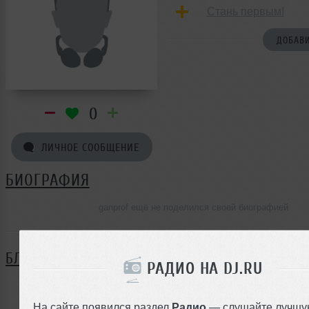
Стань первым!
ДОБАВИ
0
ЛИЧНОЕ СООБЩЕНИЕ
БИОГРАФИЯ
ganprof ещё не поделился своей биографией
БЛОГ
РАДИО НА DJ.RU
Нет записей в блоге
На сайте появился раздел
Радио
— слушайте лучшу