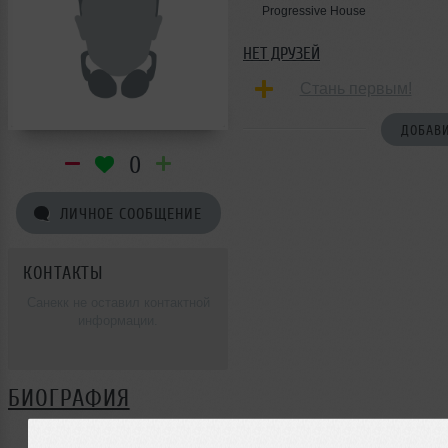
Progressive House
НЕТ ДРУЗЕЙ
Стань первым!
ДОБАВИ
0
ЛИЧНОЕ СООБЩЕНИЕ
КОНТАКТЫ
Санекк не оставил контактной
информации.
БИОГРАФИЯ
Санекк ещё не поделился своей биографией