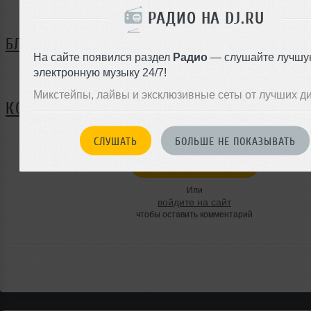
РАДИО НА DJ.RU
БЛОГ
На сайте появился раздел
Радио
— слушайте лучшу
электронную музыку 24/7!
Нет записей в блоге
Микстейпы, лайвы и эксклюзивные сеты от лучших д
КОММЕНТАРИИ
СЛУШАТЬ
БОЛЬШЕ НЕ ПОКАЗЫВАТЬ
ЗАРЕГИСТРИРУЙТЕСЬ
Или
войдите на сайт
чтобы оставить комментарий