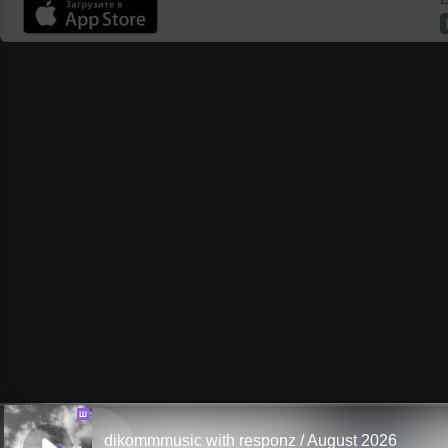
Ш
dikommmusic with responz / August 2026