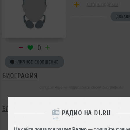
Стань первым!
ДОБАВИ
0
ЛИЧНОЕ СООБЩЕНИЕ
БИОГРАФИЯ
gangster ещё не поделилась своей биографией
БЛОГ
РАДИО НА DJ.RU
Нет записей в блоге
На сайте появился раздел
Радио
— слушайте лучшу