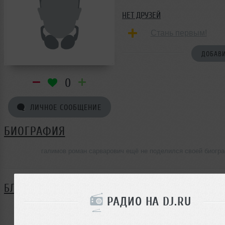
НЕТ ДРУЗЕЙ
Стань первым!
ДОБАВИ
0
ЛИЧНОЕ СООБЩЕНИЕ
БИОГРАФИЯ
галимов роман сарварович ещё не поделился своей биогр
БЛОГ
РАДИО НА DJ.RU
Нет записей в блоге