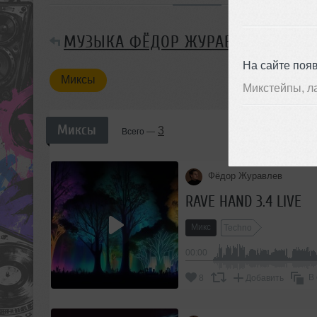
МУЗЫКА ФЁДОР ЖУРАВЛЕВ, ГРУП
На сайте поя
Миксы
Микстейпы, л
Миксы
3
Всего —
Фёдор Журавлев
RAVE HAND 3.4 LIVE
Микс
Techno
00:00
В
8
Добавить