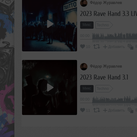
Фёдор Журавлев
2023 Rave Hand 3.3 LI
Микс
Techno
00:00
10
Добавить
Фёдор Журавлев
2023 Rave Hand 3.1
Микс
Techno
00:00
11
Добавить