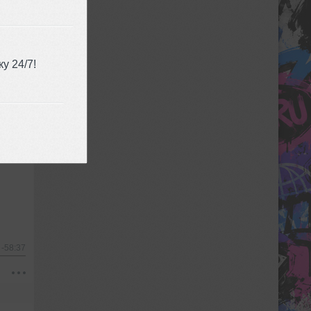
у 24/7!
ные
-58:37