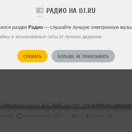
РАДИО НА DJ.RU
ПА МИКСЫ
вился раздел
Радио
— слушайте лучшую электронную музык
айвы и эксклюзивные сеты от лучших диджеев.
Популяр
СЛУШАТЬ
БОЛЬШЕ НЕ ПОКАЗЫВАТЬ
 очередь
Комментировать
</>
58:37
149
Скачать