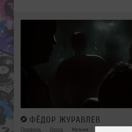
ФЁДОР ЖУРАВЛЕВ
Профиль
Лента
Музыка
3
Плейлисты
1