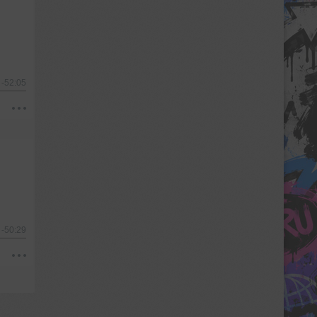
-52:05
-50:29