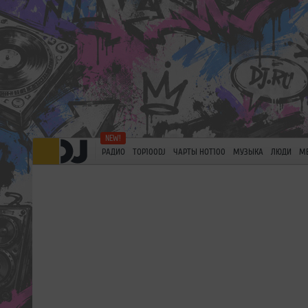
РАДИО
TOP100DJ
ЧАРТЫ HOT100
МУЗЫКА
ЛЮДИ
М