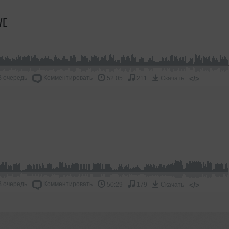
VE
В очередь
Комментировать
</>
52:05
211
Скачать
В очередь
Комментировать
</>
50:29
179
Скачать