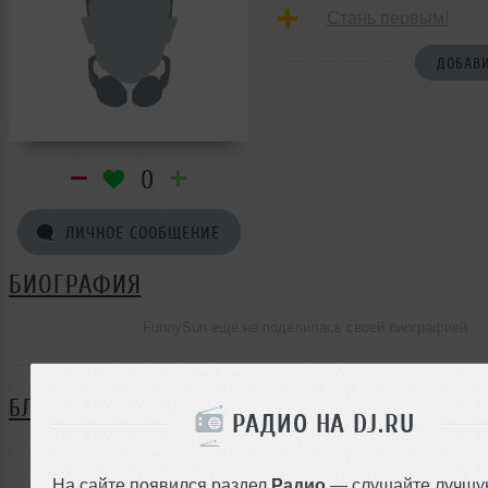
Стань первым!
ДОБАВИ
0
ЛИЧНОЕ СООБЩЕНИЕ
БИОГРАФИЯ
FunnySun ещё не поделилась своей биографией
БЛОГ
РАДИО НА DJ.RU
Нет записей в блоге
На сайте появился раздел
Радио
— слушайте лучшу