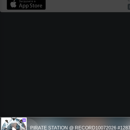
Ш
PIRATE STATION @ RECORD10072026 #128