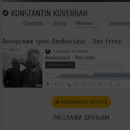
KONSTANTIN KOVERBAH
Профиль
Лента
Музыка
72
Упоминан
Авторский трек: Amdusciase - One Freez
Konstantin Koverbah
Amdusciase - One Freez
Авторский трек
Techno
Minimal Techno
00:00
</>
8
10:29
47
ПОДДЕРЖАТЬ АРТИСТА
РАССКАЖИ ДРУЗЬЯМ