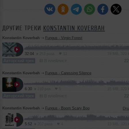
ДРУГИЕ ТРЕКИ
KONSTANTIN KOVERBAH
Konstantin Koverbah
➝
Fungus - Virgin Forest
32:04
253 раза
11
74 MB, 320
Авторский трек
В плейлист
22
Konstantin Koverbah
➝
Fungus - Caressing Silence
6:30
210 раз
5
15 MB, 320
Авторский трек
В плейлист
22
Konstantin Koverbah
➝
Fungus - Boom Scary Boo
5:52
202 раза
4
13 MB, 320