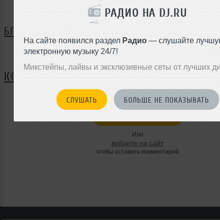
РАДИО НА DJ.RU
БЛОГ
На сайте появился раздел
Радио
— слушайте лучшу
электронную музыку 24/7!
Нет записей в блоге
Микстейпы, лайвы и эксклюзивные сеты от лучших д
КОММЕНТАРИИ
СЛУШАТЬ
БОЛЬШЕ НЕ ПОКАЗЫВАТЬ
ЗАРЕГИСТРИРУЙТЕСЬ
Или
войдите на сайт
чтобы оставить комментарий