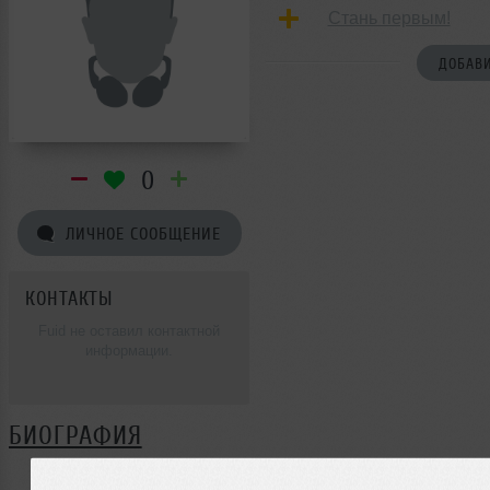
Стань первым!
ДОБАВИ
0
ЛИЧНОЕ СООБЩЕНИЕ
КОНТАКТЫ
Fuid не оставил контактной
информации.
БИОГРАФИЯ
Fuid ещё не поделился своей биографией