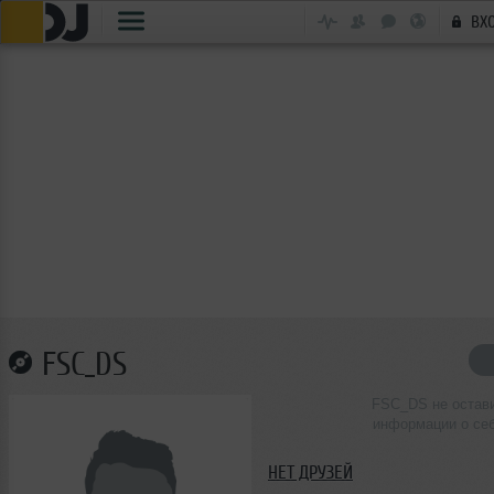
ВХ
FSC_DS
FSC_DS не остав
информации о се
НЕТ ДРУЗЕЙ