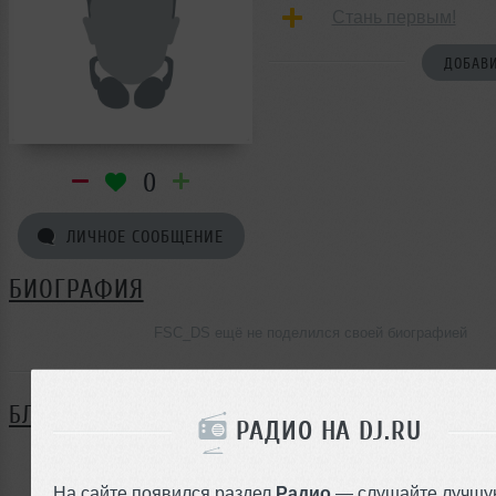
Стань первым!
ДОБАВИ
0
ЛИЧНОЕ СООБЩЕНИЕ
БИОГРАФИЯ
FSC_DS ещё не поделился своей биографией
БЛОГ
РАДИО НА DJ.RU
Нет записей в блоге
На сайте появился раздел
Радио
— слушайте лучшу