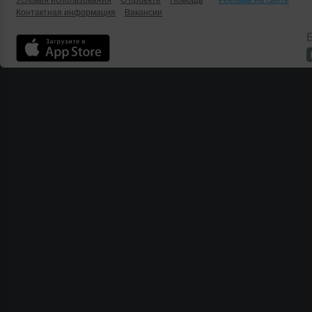
Условия использования
О проекте
Помощь
Реклама на сайте
Контактная информация
Вакансии
Б