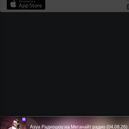
Ш
Asya Радиошоу на Меганайт радио (04.08.26)