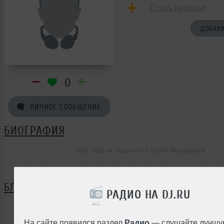
Стань первым!
ДОБАВИ
0
ЛИЧНОЕ СООБЩЕНИЕ
БИОГРАФИЯ
Jerry ещё не поделился своей биографией
БЛОГ
РАДИО НА DJ.RU
Нет записей в блоге
На сайте появился раздел
Радио
— слушайте лучшу