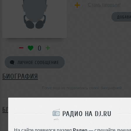
Стань первым!
ДОБАВИ
0
ЛИЧНОЕ СООБЩЕНИЕ
БИОГРАФИЯ
Forve ещё не поделилась своей биографией
БЛОГ
РАДИО НА DJ.RU
Нет записей в блоге
На сайте появился раздел
Радио
— слушайте лучшу