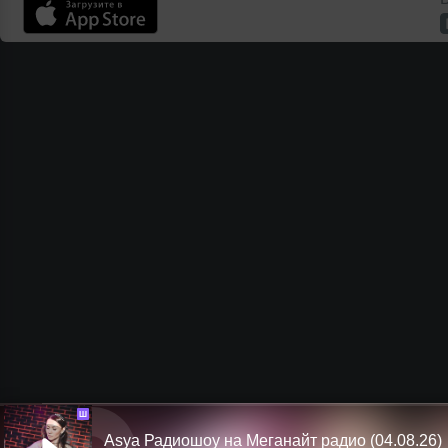
Ш
Asya Радиошоу на Меганайт радио (04.08.26)