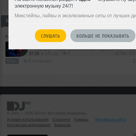
электронную музыку 24/7!
Микстейпы, лайвы и эксклюзивные сеты от лучших д
Микс
СЛУШАТЬ
БОЛЬШЕ НЕ ПОКАЗЫВАТЬ
Forbes
➝
Sergey Forbes-Black & White (Drumsus music)
37:18
126 раз
4
85 MB, 32
Микс
В плейлист
2
© 2001 — 2026 «DJ.ru» Все права защищены.
Условия использования
О проекте
Помощь
Реклама на сайте
Контактная информация
Вакансии
Б