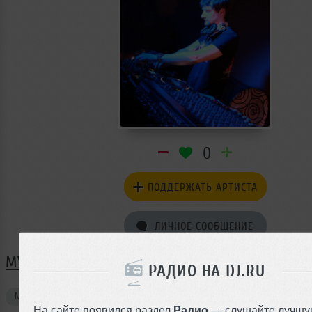
0
ПОДДЕРЖАТЬ АРТИСТА
ЛИЧНОЕ СООБЩЕНИЕ
МУЗЫКА FORBES
РАДИО НА DJ.RU
Миксы
1
На сайте появился раздел
Радио
— слушайте лучшу