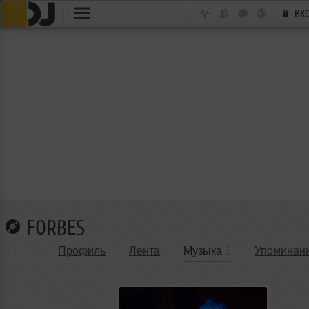
ВХ
FORBES
Профиль
Лента
Музыка
1
Упоминан