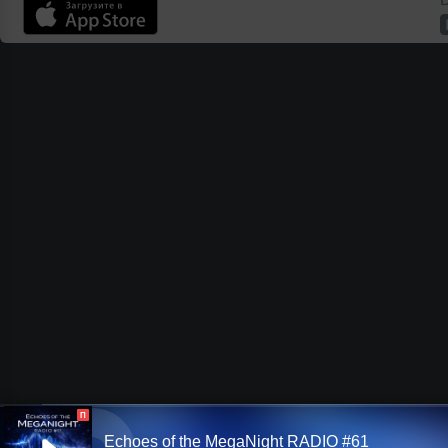
П
Echoes of the MegaNight RADIO #61