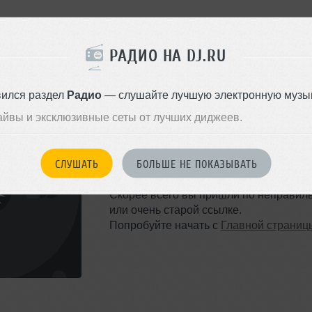
РАДИО НА DJ.RU
вился раздел
Радио
— слушайте лучшую электронную музык
айвы и эксклюзивные сеты от лучших диджеев.
ТАКОЙ СТРАНИЦЫ НЕ 
СЛУШАТЬ
БОЛЬШЕ НЕ ПОКАЗЫВАТЬ
Ошибка 404
Скорее всего вы пришли по неправил
или очень старой ссылке.
Попробуйте начать с
Главной страниц