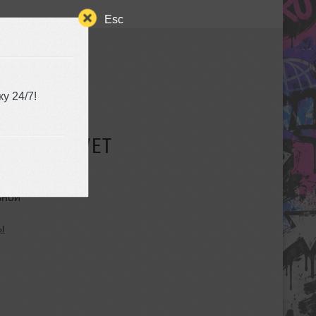
Esc
у 24/7!
СУЩЕСТВУЕТ
ьной
ы