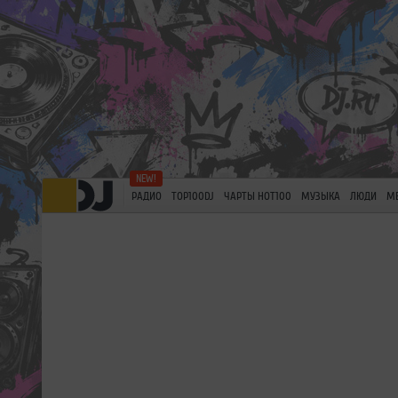
РАДИО
TOP100DJ
ЧАРТЫ HOT100
МУЗЫКА
ЛЮДИ
М