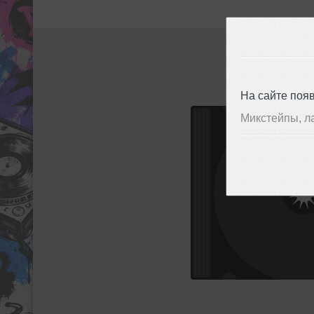
На сайте поя
Микстейпы, л